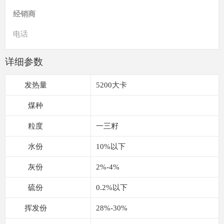
经销商
电话
详细参数
发热量
5200大卡
煤种
粒度
一三籽
水份
10%以下
灰份
2%-4%
硫份
0.2%以下
挥发份
28%-30%