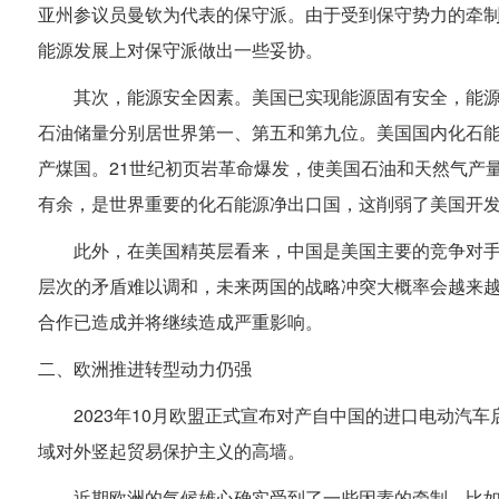
亚州参议员曼钦为代表的保守派。由于受到保守势力的牵
能源发展上对保守派做出一些妥协。
其次，能源安全因素。美国已实现能源固有安全，能
石油储量分别居世界第一、第五和第九位。美国国内化石
产煤国。21世纪初页岩革命爆发，使美国石油和天然气产
有余，是世界重要的化石能源净出口国，这削弱了美国开
此外，在美国精英层看来，中国是美国主要的竞争对
层次的矛盾难以调和，未来两国的战略冲突大概率会越来
合作已造成并将继续造成严重影响。
二、欧洲推进转型动力仍强
2023年10月欧盟正式宣布对产自中国的进口电动汽
域对外竖起贸易保护主义的高墙。
近期欧洲的气候雄心确实受到了一些因素的牵制。比如，