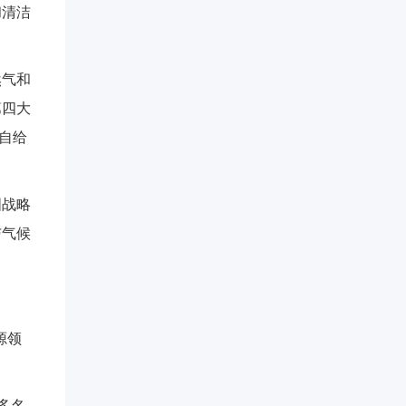
和清洁
然气和
第四大
自给
国战略
与气候
源领
多名