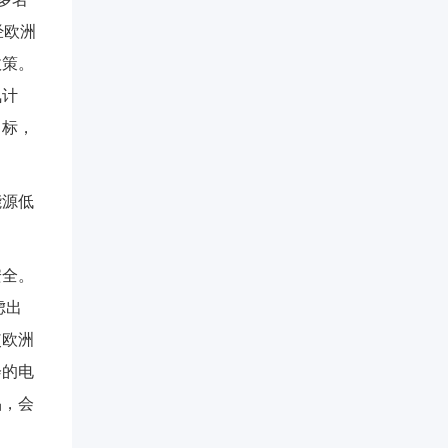
经欧洲
政策。
氮计
目标，
能源低
安全。
虑出
使欧洲
会的电
品，会