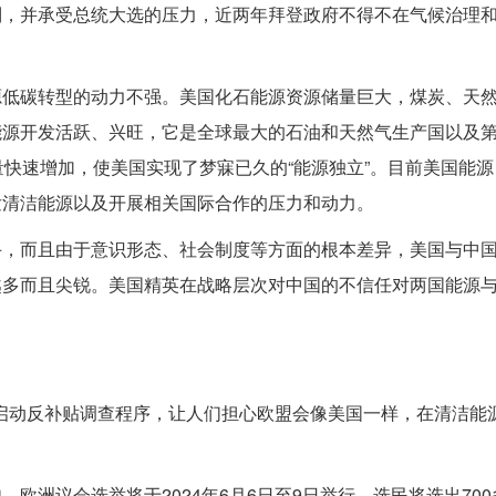
制，并承受总统大选的压力，近两年拜登政府不得不在气候治理
源低碳转型的动力不强。美国化石能源资源储量巨大，煤炭、天
能源开发活跃、兴旺，它是全球最大的石油和天然气生产国以及
量快速增加，使美国实现了梦寐已久的“能源独立”。目前美国能源
发清洁能源以及开展相关国际合作的压力和动力。
手，而且由于意识形态、社会制度等方面的根本差异，美国与中
越多而且尖锐。美国精英在战略层次对中国的不信任对两国能源
车启动反补贴调查程序，让人们担心欧盟会像美国一样，在清洁能
欧洲议会选举将于2024年6月6日至9日举行。选民将选出700