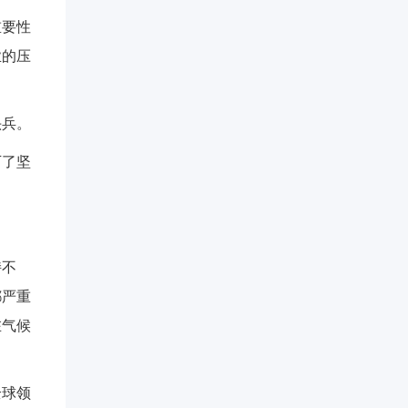
重要性
业的压
头兵。
下了坚
持不
都严重
在气候
全球领