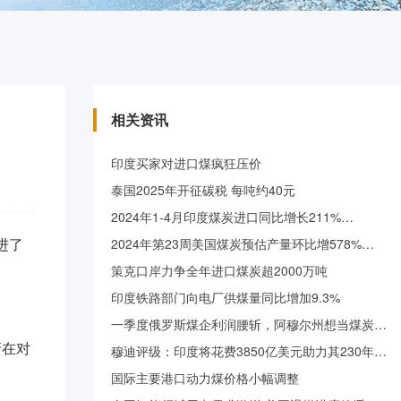
相关资讯
印度买家对进口煤疯狂压价
泰国2025年开征碳税 每吨约40元
2024年1-4月印度煤炭进口同比增长211%…
进了
2024年第23周美国煤炭预估产量环比增578%…
策克口岸力争全年进口煤炭超2000万吨
印度铁路部门向电厂供煤量同比增加9.3%
一季度俄罗斯煤企利润腰斩，阿穆尔州想当煤炭…
府在对
穆迪评级：印度将花费3850亿美元助力其230年…
国际主要港口动力煤价格小幅调整