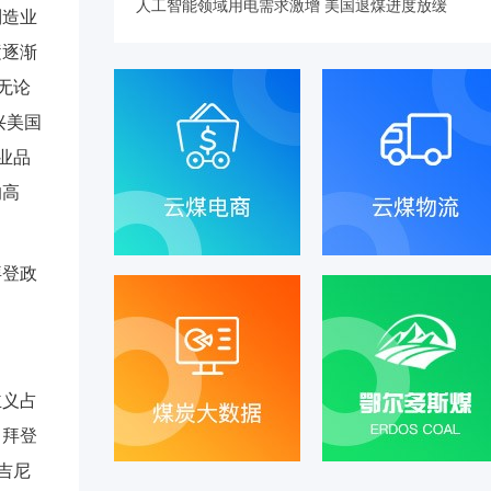
人工智能领域用电需求激增 美国退煤进度放缓
制造业
逝逐渐
无论
兴美国
业品
的高
拜登政
主义占
。拜登
吉尼