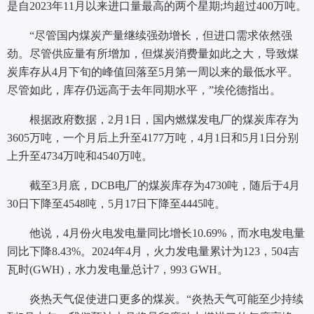
是自2023年11月以来进口量最高的两个星期;均超过400万吨。
“尽管国内煤炭产量继续强劲增长，但进口需求依然强
劲。尽管供应量有所增加，但煤炭消费量如此之大，导致煤
炭库存从4月下旬的峰值回落至5月第一周以来的最低水平。
尽管如此，库存仍远高于去年同期水平，”埃伦德指出。
根据政府数据，2月1日，国内燃煤发电厂的煤炭库存为
3605万吨，一个月后上升至4177万吨，4月1日和5月1日分别
上升至4734万吨和4540万吨。
截至3月底，DCB电厂的煤炭库存为4730吨，随后于4月
30日下降至4548吨，5月17日下降至4445吨。
他说，4月份火电发电量同比增长10.69%，而水电发电量
同比下降8.43%。2024年4月，火力发电量累计为123，504吉
瓦时(GWH)，水力发电量总计7，993 GWH。
炎热天气促使进口更多的煤炭。“炎热天气可能至少持续