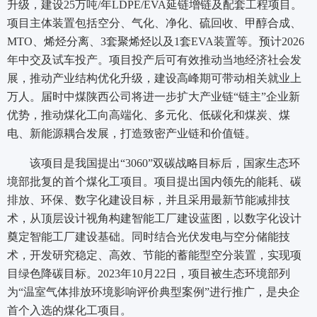
升级，建设25万吨/年LDPE/EVA延链增链及配套工程项目。
项目主体装置包括空分、气化、净化、硫回收、甲醇合成、
MTO、烯烃分离、3套聚烯烃以及1套EVA装置等。预计2026
年中交及试车投产。项目投产后可有效推动当地经济社会发
展，推动产业结构优化升级，建设高峰期可带动相关就业上
万人。届时中煤陕西公司将进一步扩大产业链“链主”企业新
优势，推动煤化工向高端化、多元化、低碳化和煤炭、煤
电、新能源耦合发展，打造致密产业链和价值链。
该项目是我国提出“3060”双碳战略目标后，国家生态环
境部批复的首个煤化工项目。项目提出国内领先的能耗、碳
排放、环保、数字化建设目标，并且采用最新节能减排技
术，从顶层设计视角构建智能工厂建设蓝图，以数字化设计
奠定智能工厂建设基础。同时结合光伏发电与空分储能技
术，开发研究稳定、高效、节能的蓄能型空分装置，实现项
目绿色降碳目标。2023年10月22日，项目被生态环境部列
为“温室气体排放环境影响评价典型案例”进行推广，是央企
首个入选的煤化工项目。