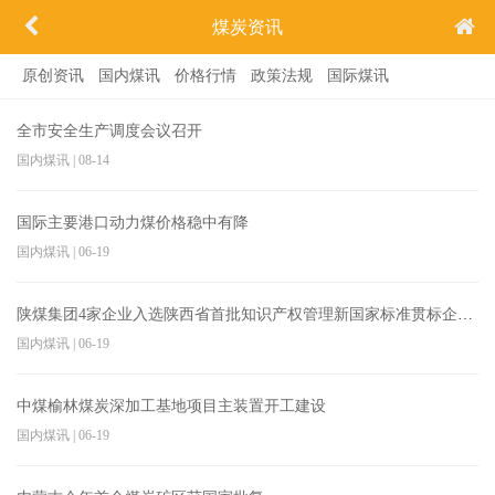
煤炭资讯
原创资讯
国内煤讯
价格行情
政策法规
国际煤讯
全市安全生产调度会议召开
国内煤讯
|
08-14
国际主要港口动力煤价格稳中有降
国内煤讯
|
06-19
陕煤集团4家企业入选陕西省首批知识产权管理新国家标准贯标企业名单
国内煤讯
|
06-19
中煤榆林煤炭深加工基地项目主装置开工建设
国内煤讯
|
06-19