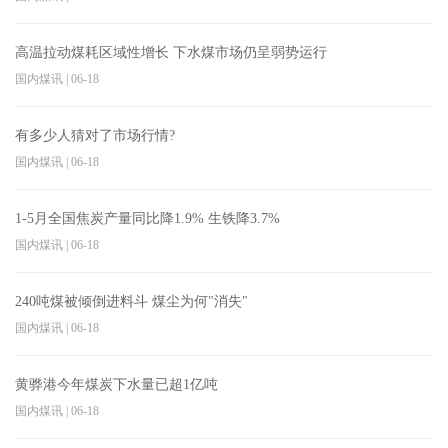
高温拉动煤耗区域性增长 下水煤市场仍呈弱势运行
国内煤讯
|
06-18
有多少人猜对了市场行情?
国内煤讯
|
06-18
1-5月全国焦炭产量同比降1.9% 生铁降3.7%
国内煤讯
|
06-18
240吨煤被倾倒进料斗 煤尘为何"消失"
国内煤讯
|
06-18
黄骅港今年煤炭下水量已超1亿吨
国内煤讯
|
06-18