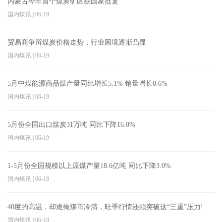
内蒙古今年首个煤炭矿区获国家批复
国内煤讯
|
06-19
贸易商争辩煤炭价格走势，行业困境逐渐凸显
国内煤讯
|
06-19
5月中煤能源商品煤产量同比增长5.1% 销量增长0.6%
国内煤讯
|
06-19
5月份全国出口煤炭31万吨 同比下降16.0%
国内煤讯
|
06-19
1-5月份全国规模以上原煤产量18.6亿吨 同比下降3.0%
国内煤讯
|
06-18
40度的高温，却难掩煤市冷清，旺季行情还须突破这“三重”压力!
国内煤讯
|
06-18