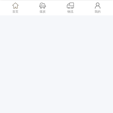
国内煤讯
|
08-14
首页
煤炭
物流
我的
国际主要港口动力煤价格稳中有降
国内煤讯
|
06-19
陕煤集团4家企业入选陕西省首批知识产权管理新国家标准贯标企业名单
国内煤讯
|
06-19
中煤榆林煤炭深加工基地项目主装置开工建设
国内煤讯
|
06-19
内蒙古今年首个煤炭矿区获国家批复
国内煤讯
|
06-19
贸易商争辩煤炭价格走势，行业困境逐渐凸显
国内煤讯
|
06-19