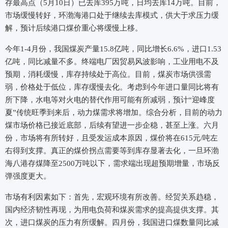
存最高点（5月10日）已去库395万吨，日均去库14万吨。目前，
市场缓慢转好，环渤海港口处于继续去库模式，供大于求压力缓
解，预计后续港口煤价重心将缓慢上移。
今年1-4月份，我国煤炭产量15.8亿吨，同比增长6.6%，进口1.53
亿吨，同比减量不多。终端电厂因贸易风波影响，工业用电不及
预期，消耗缓慢，库存持续处于高位。目前，煤炭市场供强需
弱，价格处于低位，库存缓慢去化。考虑到今年进口量同比将有
所下降，水电等对火电的替代作用可能有所减弱，预计“迎峰度
夏”传统旺季到来后，动力煤需求将增加。综合分析，目前的动力
煤市场价格已接近底部，后续有望进一步企稳，甚至上涨。六月
份，市场将有所转好，且受发运成本原因，煤价将在615元/吨左
右得到支撑。真正的煤价拐点需要等到库存显著去化，一旦环渤
海八港存煤降至2500万吨以下，需求端出现超预期增量，市场反
弹强度更大。
市场有利因素如下：首先，宏观环境有所改善。经贸关系趋稳，
国内经济韧性再现，为用电负荷和煤炭需求的提高提供支撑。其
次，进口煤炭的压力有所缓解。四月份，我国进口煤数量同比减