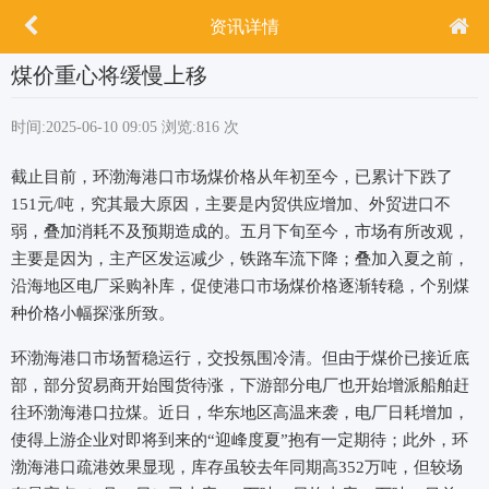
资讯详情
煤价重心将缓慢上移
时间:2025-06-10 09:05
浏览:816 次
截止目前，环渤海港口市场煤价格从年初至今，已累计下跌了
151元/吨，究其最大原因，主要是内贸供应增加、外贸进口不
弱，叠加消耗不及预期造成的。五月下旬至今，市场有所改观，
主要是因为，主产区发运减少，铁路车流下降；叠加入夏之前，
沿海地区电厂采购补库，促使港口市场煤价格逐渐转稳，个别煤
种价格小幅探涨所致。
环渤海港口市场暂稳运行，交投氛围冷清。但由于煤价已接近底
部，部分贸易商开始囤货待涨，下游部分电厂也开始增派船舶赶
往环渤海港口拉煤。近日，华东地区高温来袭，电厂日耗增加，
使得上游企业对即将到来的“迎峰度夏”抱有一定期待；此外，环
渤海港口疏港效果显现，库存虽较去年同期高352万吨，但较场