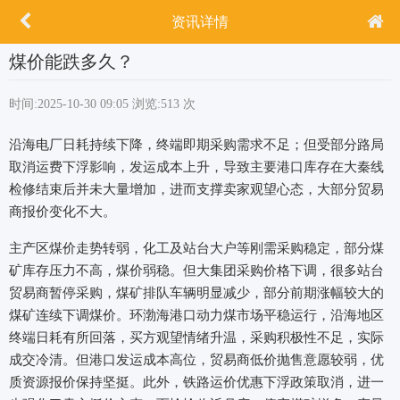
资讯详情
煤价能跌多久？
时间:2025-10-30 09:05
浏览:513 次
沿海电厂日耗持续下降，终端即期采购需求不足；但受部分路局
取消运费下浮影响，发运成本上升，导致主要港口库存在大秦线
检修结束后并未大量增加，进而支撑卖家观望心态，大部分贸易
商报价变化不大。
主产区煤价走势转弱，化工及站台大户等刚需采购稳定，部分煤
矿库存压力不高，煤价弱稳。但大集团采购价格下调，很多站台
贸易商暂停采购，煤矿排队车辆明显减少，部分前期涨幅较大的
煤矿连续下调煤价。环渤海港口动力煤市场平稳运行，沿海地区
终端日耗有所回落，买方观望情绪升温，采购积极性不足，实际
成交冷清。但港口发运成本高位，贸易商低价抛售意愿较弱，优
质资源报价保持坚挺。此外，铁路运价优惠下浮政策取消，进一