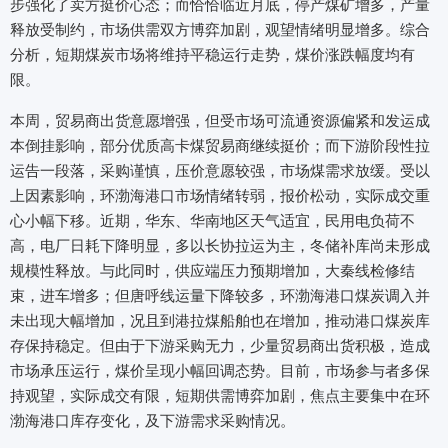
步强化了卖方挺价心态；而恰恰临近月底，停产煤矿增多，产量
释放受制约，市场供需双方博弈加剧，观望情绪明显增多。综合
分析，短期煤炭市场将维持平稳运行走势，煤价涨跌幅度均有
限。
本周，贸易商出货意愿增强，但受市场可流通资源偏紧和发运成
本倒挂影响，部分优质高卡煤贸易商继续挺价；而下游阶段性拉
运告一段落，采购谨慎，压价意愿较强，市场煤需求放缓。受以
上因素影响，环渤海港口市场情绪转弱，报价松动，实际成交重
心小幅下移。近期，华东、华南地区天气适宜，民用电负荷不
高，电厂日耗下降明显，多以长协拉运为主，冬储补库尚未形成
规模性释放。与此同时，供应端压力预期增加，大秦线检修结
束，进车增多；但唐呼线运量下降较多，环渤海港口煤炭调入并
未出现大幅增加，况且到港拉煤船舶也在增加，推动港口煤炭库
存保持稳定。但由于下游采购无力，少量贸易商出货积极，造成
市场承压运行，煤价呈现小幅回调态势。目前，市场参与者多保
持观望，实际成交有限，短期供需博弈加剧，焦点主要集中在环
渤海港口库存变化，及下游需求采购情况。