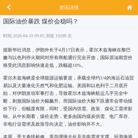
资讯详情
国际油价暴跌 煤价会稳吗？
时间:2026-04-19 09:05
浏览:19298 次
据新华社消息，伊朗外长于4月17日表示，霍尔木兹海峡在黎巴
嫩与以色列停火期间对所有商船通行完全开放，国际原油期货价
格受此消息影响快速走低，跌幅超10%。
霍尔木兹海峡是全球能源运输要道，承载全球约1/4的海运石油贸
易以及大量液化天然气和化肥运输。美国和以色列于二月底开
始，对伊朗发动军事打击，导致霍尔木兹海峡航运几乎完全中
断，刺激国际油价大幅飙升。而国际油价大幅下跌通常会‌带动煤
价下行‌，但幅度有限，同时，受国内供需、政策、煤化工需求影
响。从中长期看，煤价走势，更多由‌国内煤炭供需、电厂库存、
非电行业需求及政策导向‌决定，油价影响并不大。
本周，受大秦线检修、库存缓慢去化及非电需求支撑，环渤海港