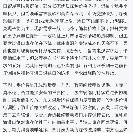
口贸易商惜售挺价，部分低硫优质煤种价格坚挺，煤价企稳并小
幅反弹。但受淡季需求疲软和高库存压制，市场交投僵持，煤价
涨幅有限，以每日1-2元/吨速度上涨。港口下锚船不少，但都以
兑现长协为主，现货需求一般；此外，随着价格上涨，部分卖方
的出货意愿在提升，一定程度上对市场看涨情绪形成抑制。但主
要发煤港口库存仍在下降，优质资源的集港成本也居高不下，因
此也能对现阶段价格形成支撑。综合分析，当前电煤需求处于平
稳偏低水平，但总库存在当前春季淡季时节并未垒库，显示了需
求的看好；尤其部分前期延迟补库的电厂有利用旺季到来之前补
库调结构和补充进口煤缺口的诉求，需求出现阶段性释放。
下周，煤价将呈现先涨后稳。首先，政策继续稳价保供。国际局
势不稳，凸显能源安全的重要性，上级主管部门持续通过长协机
制、煤炭储备投放、加大煤炭运输保障力度等政策手段对煤价进
行调控，防止价格大幅波动，限制煤价上涨空间。其次，环渤海
港口去库缓慢。尽管大秦线检修带动港口库存保持去化，但环渤
海港口绝对库存仍处于年内偏高水平，且港口库存回落缓慢。再
次，电力消费淡季延续。四月份为动力煤传统淡季，南方地区降