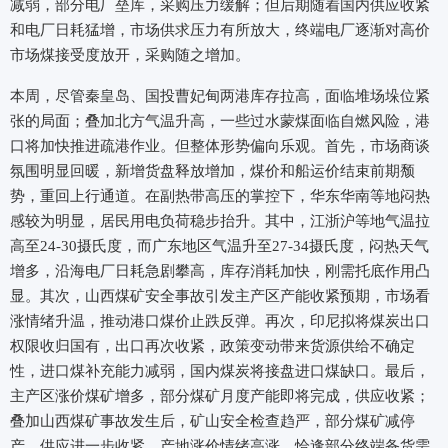
减弱，部分电厂垒库，采购压力缓解；但后期随着国内供应收紧
和电厂日耗猛增，市场供求压力有所放大，终端电厂逐渐对高价
市场煤接受度放开，采购随之增加。
本周，尽管秦皇岛、国投曹妃甸两港库存拉高，面临堆场垛位紧
张的局面；叠加北方气温升高，一些过水蒙煤面临自燃风险，港
口将加快推进疏港作业。但整体形势偏向乐观。首先，市场商谈
氛围明显回暖，新增货盘释放增加，煤价和船运价结束前期颓
势，重回上行通道。在副热带高压的掌控下，华东华南等地闷热
感较为明显，居民用电负荷稳步抬升。其中，江浙沪等地气温拉
高至24-30摄氏度，而广东地区气温升至27-34摄氏度，闷热天气
增多，沿海电厂日耗急剧攀高，库存消耗加快，刚需托底作用凸
显。其次，山西煤矿安全事故引发主产区产能收紧预期，市场看
涨情绪升温，推动港口煤价止跌反弹。再次，印尼拟将煤炭出口
权限收归国有，出口再次收紧，政策变动带来货源供给不确定
性，进口煤补充能力减弱，国内煤炭将接盘进口煤缺口。最后，
主产区涨价煤矿增多，部分煤矿月度产能即将完成，供应收紧；
叠加山西煤矿事故发生后，矿山安全检查趋严，部分煤矿减停
产，供应进一步收紧，产地涨价情绪高涨，恰逢部分终端备货需