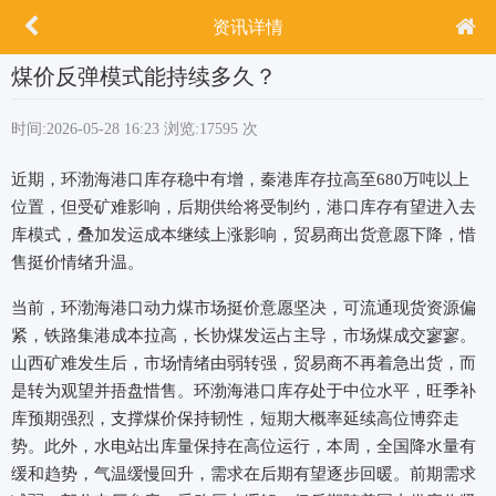
资讯详情
煤价反弹模式能持续多久？
时间:2026-05-28 16:23
浏览:17595 次
近期，环渤海港口库存稳中有增，秦港库存拉高至680万吨以上
位置，但受矿难影响，后期供给将受制约，港口库存有望进入去
库模式，叠加发运成本继续上涨影响，贸易商出货意愿下降，惜
售挺价情绪升温。
当前，环渤海港口动力煤市场挺价意愿坚决，可流通现货资源偏
紧，铁路集港成本拉高，长协煤发运占主导，市场煤成交寥寥。
山西矿难发生后，市场情绪由弱转强，贸易商不再着急出货，而
是转为观望并捂盘惜售。环渤海港口库存处于中位水平，旺季补
库预期强烈，支撑煤价保持韧性，短期大概率延续高位博弈走
势。此外，水电站出库量保持在高位运行，本周，全国降水量有
缓和趋势，气温缓慢回升，需求在后期有望逐步回暖。前期需求