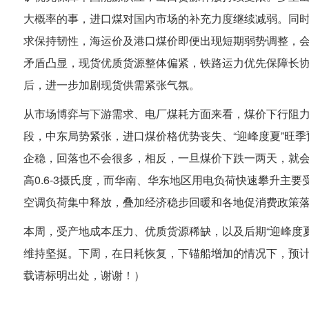
大概率的事，进口煤对国内市场的补充力度继续减弱。同时
求保持韧性，海运价及港口煤价即便出现短期弱势调整，
矛盾凸显，现货优质货源整体偏紧，铁路运力优先保障长
后，进一步加剧现货供需紧张气氛。
从市场博弈与下游需求、电厂煤耗方面来看，煤价下行阻
段，中东局势紧张，进口煤价格优势丧失、“迎峰度夏”旺
企稳，回落也不会很多，相反，一旦煤价下跌一两天，就
高0.6-3摄氏度，而华南、华东地区用电负荷快速攀升主
空调负荷集中释放，叠加经济稳步回暖和各地促消费政策
本周，受产地成本压力、优质货源稀缺，以及后期“迎峰度
维持坚挺。下周，在日耗恢复，下锚船增加的情况下，预计港
载请标明出处，谢谢！）