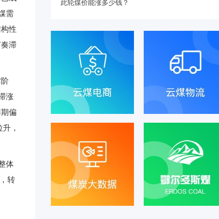
此轮煤价能涨多少钱？
煤需
结构性
节奏滞
撑阶
滞涨
同期偏
拉升，
整体
道，转