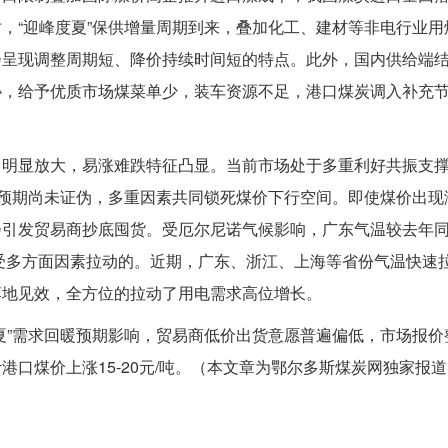
，“迎峰度夏”保供增量周期到来，叠加化工、建材等非电行业用
会呈现调整周期短、降价持续时间短的特点。此外，国内供给端
协，给予优质市场煤菜单少，装车资源不足，港口煤炭调入补充
力明显放大，易涨难跌特征凸显。当前市场处于多重利好共振支
季预期尚未证伪，多重因素共同锁死煤价下行空间。即使煤价出现
会引发贸易商抄底囤货。受厄尔尼诺气候影响，广东气温较去年
要受多方面因素拉动的。近期，广东、浙江、上海等省份气温快速
落地见效，全方位的拉动了用电需求高位增长。
夏”需求回暖预期影响，贸易商低价出货意愿普遍偏低，市场报价
口煤价上涨15-20元/吨。（本文章为鄂尔多斯煤炭网独家报