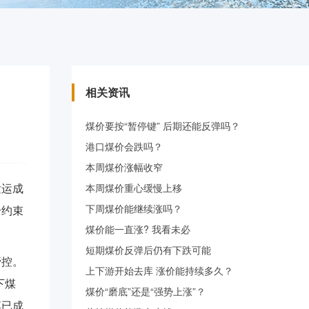
相关资讯
煤价要按“暂停键” 后期还能反弹吗？
港口煤价会跌吗？
本周煤价涨幅收窄
发运成
本周煤价重心缓慢上移
下周煤价能继续涨吗？
给约束
煤价能一直涨? 我看未必
短期煤价反弹后仍有下跌可能
管控。
上下游开始去库 涨价能持续多久？
下煤
煤价“磨底”还是“强势上涨”？
落已成