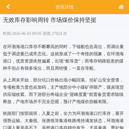
资讯详情
无效库存影响周转 市场煤价保持坚挺
时间:2026-06-03 09:05
浏览:27024 次
在环渤海港口库存不断攀高的同时，下锚船也在高位，而调出量
低于调进量已成常态化。这就形成了一个奇怪的现象，在环渤海
港口，优质资源依然偏紧，出现“船等货”；而堆存销路较差的煤
种不但占有很多垛位，而且周转慢，一直在等船。
从上周末开始，部分坑口价格出现小幅回落。但矿山安全督查，
专项检查力度也在加码，主产地部分中小煤矿停限产，煤炭现货
供应端收紧。而下游部分终端企业“迎峰度夏”前置备货需求陆续
释放，产地市场并不完全悲观，预计产地煤价跌幅有限。
铁路部门按部就班，入夏之前，全力为环渤海港口打库存，展开
强势运输。大秦线、张唐线等集港铁路维持满发状态，环渤海港
口调入量居高不下。虽然港口库存稳中有升，尤其秦港、曹妃甸