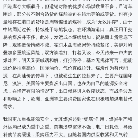
四港库存大幅飙升，但适销对路的优质市场煤数量不多，且请车
困难，部分拉不到合适货的煤船被迫在锚地等泊或等货。也有少
量堆存在港口的货物是周转偏慢的煤种，成为“无效库存”，由于
中转周期过长，持续处于等船状态。在环渤海港口，真正用于交
易的煤炭并不多。此外，发运成本继续增加，贸易商出货意愿下
降，观望挺价情绪不减。霍尔木兹海峡局势持续紧张，美伊对峙
叠加多重航运风险，双方谈着打、打着又谈，今天传来一声声的
爆炸声，明天又要喊话和解，打打停停，基本无规律可言，把能
源价格推至高位。国际油价、气价直线拉升。煤炭作为替代能
源，在高油价的传导下，也被硬生生的拉起来了。主要产煤国印
尼、澳洲、美国等主要煤炭出口国，也在为自己的能源安全考
虑，在增产有限的情况下，出口就将进入收缩状态。而战争波及
和影响之下，欧洲、亚洲等主要消费国家也在积极增加煤电替代
需求。
我国更加重视能源安全，尤其煤炭起到“兜底”作用，煤炭生产和
外运均已成为重中之重。前期淡季需求不强，电厂日耗低，导致
补购节奏缓慢，采购压力不大。但随着国内供应收紧和天气转